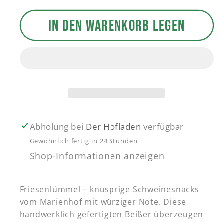
Menge
Menge
IN DEN WARENKORB LEGEN
für
für
Friesenlümmel
Friesenlümmel
Abholung bei
Der Hofladen
verfügbar
Gewöhnlich fertig in 24 Stunden
Shop-Informationen anzeigen
Friesenlümmel – knusprige Schweinesnacks
vom Marienhof mit würziger Note. Diese
handwerklich gefertigten Beißer überzeugen