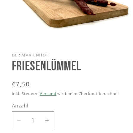
Medien
1
in
Modal
DER MARIENHOF
öffnen
FRIESENLÜMMEL
Normaler
€7,50
Preis
Inkl. Steuern.
Versand
wird beim Checkout berechnet
Anzahl
Verringere
Erhöhe
die
die