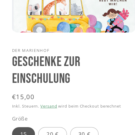
Medien
1
in
Modal
DER MARIENHOF
öffnen
GESCHENKE ZUR
EINSCHULUNG
Normaler
€15,00
Preis
Inkl. Steuern.
Versand
wird beim Checkout berechnet
Größe
15
20 €
30 €