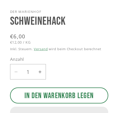
1
in
Modal
DER MARIENHOF
öffnen
SCHWEINEHACK
Normaler
€6,00
GRUNDPREIS
PRO
Preis
€12,00
/
KG
Inkl. Steuern.
Versand
wird beim Checkout berechnet
Anzahl
Verringere
Erhöhe
die
die
Menge
Menge
IN DEN WARENKORB LEGEN
für
für
Schweinehack
Schweinehack