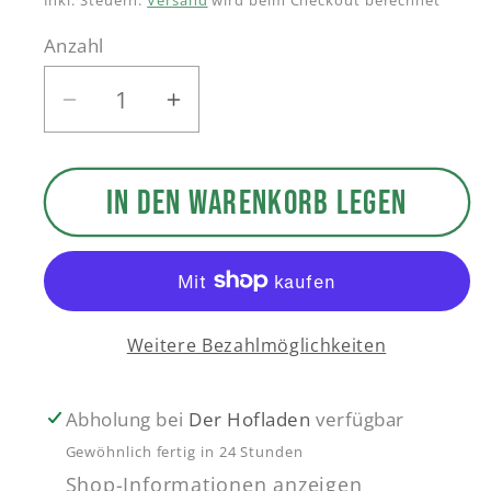
Inkl. Steuern.
Versand
wird beim Checkout berechnet
Anzahl
Verringere
Erhöhe
die
die
Menge
Menge
IN DEN WARENKORB LEGEN
für
für
Schnitzmesser
Schnitzmesser
Kinder
Kinder
Weitere Bezahlmöglichkeiten
Abholung bei
Der Hofladen
verfügbar
Gewöhnlich fertig in 24 Stunden
Shop-Informationen anzeigen