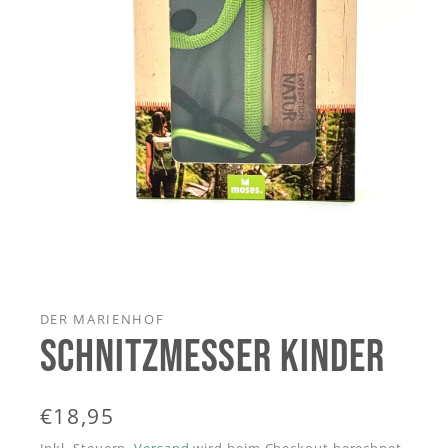
Medien
1
in
Modal
DER MARIENHOF
öffnen
SCHNITZMESSER KINDER
Normaler
€18,95
Preis