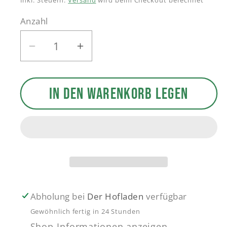
Inkl. Steuern.
Versand
wird beim Checkout berechnet
Anzahl
Verringere
Erhöhe
die
die
Menge
Menge
IN DEN WARENKORB LEGEN
für
für
Wild-
Wild-
Salami
Salami
Abholung bei
Der Hofladen
verfügbar
Gewöhnlich fertig in 24 Stunden
Shop-Informationen anzeigen