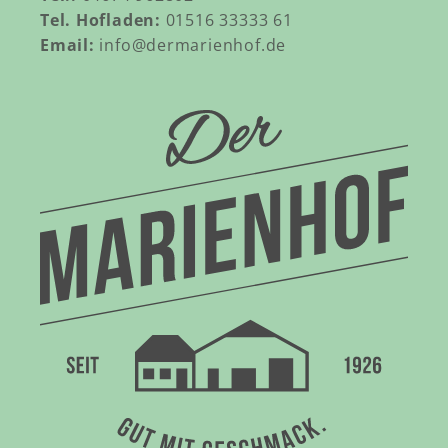
Tel. Hofladen:
01516 33333 61
Email:
info@dermarienhof.de