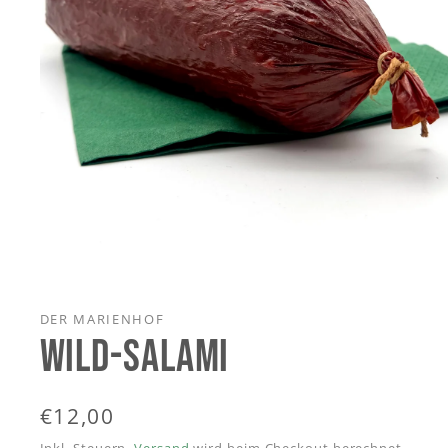
Medien
1
in
Modal
DER MARIENHOF
öffnen
WILD-SALAMI
Normaler
€12,00
Preis